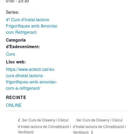
0:00 - 23:30
Series:
4º Curs d’Instal.lacions
Frigorífiques amb Amoníac
com Refrigerant
Categoria
d'Esdeveniment:
Curs
Lloc web:
https://www.actecir.cat/4o-
curs-dinstal-lacions-
frigorifiques-amb-amoniac-
com-a-refrigerant/
RECINTE
ONLINE
3er Curs de Disseny i Càlcul
3er Curs de Disseny i Càlcul
d’Instal·lacions de Climatització i
d’Instal·lacions de Climatització i
Ventilació
Ventilació