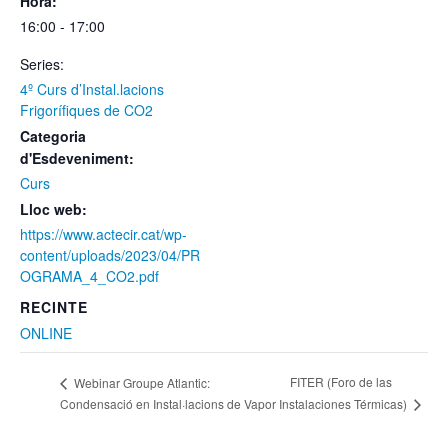
Hora:
16:00 - 17:00
Series:
4º Curs d’Instal.lacions
Frigorífiques de CO2
Categoria
d'Esdeveniment:
Curs
Lloc web:
https://www.actecir.cat/wp-
content/uploads/2023/04/PR
OGRAMA_4_CO2.pdf
RECINTE
ONLINE
FITER (Foro de las
Webinar Groupe Atlantic:
Instalaciones Térmicas)
Condensació en Instal·lacions de Vapor