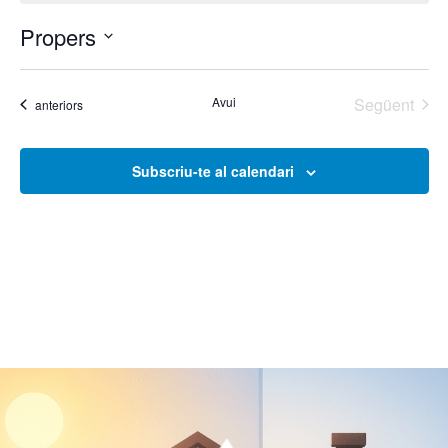
Propers
Selecciona
una
data.
Esde
Avui
Següent
Esdeveniments
anteriors
Subscriu-te al calendari