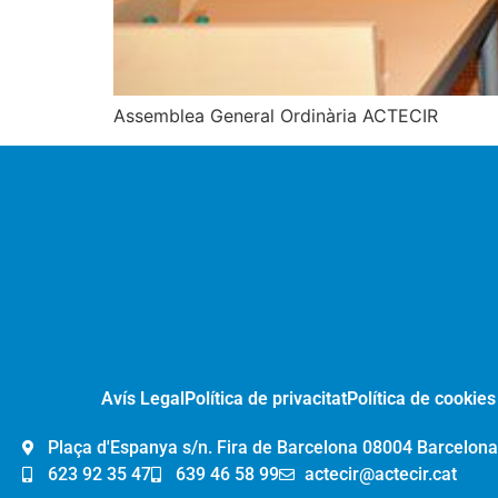
Assemblea General Ordinària ACTECIR
Avís Legal
Política de privacitat
Política de cookies
Plaça d'Espanya s/n. Fira de Barcelona 08004 Barcelona
623 92 35 47
639 46 58 99
actecir@actecir.cat