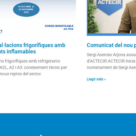
al·lacions frigorífiques amb
Comunicat del nou 
nts inflamables
Sergi Asensio Arjona assu
ns frigorífiques amb refrigerants
d’ACTECIR ACTECIR inicia
A2L, A2 i A3: coneixement tècnic per
nomenament de Sergi Ase
 nous reptes del sector.
Llegir més »