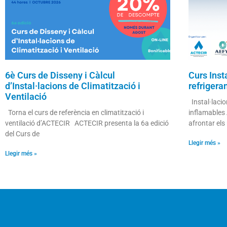
6è Curs de Disseny i Càlcul
Curs Inst
d’Instal·lacions de Climatització i
refrigera
Ventilació
Instal·lacio
Torna el curs de referència en climatització i
inflamables 
ventilació d’ACTECIR ACTECIR presenta la 6a edició
afrontar els
del Curs de
Llegir més »
Llegir més »