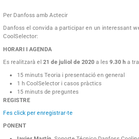
Per Danfoss amb Actecir
Danfoss el convida a participar en un interessant we
CoolSelector:
HORARI I AGENDA
Es realitzarà el
21 de juliol de 2020
a les
9.30 h
a tr
15 minuts Teoria i presentació en general
1 h CoolSelector i casos pràctics
15 minuts de preguntes
REGISTRE
Fes click per enregistrar-te
PONENT
Javier Martín
, Soporte Técnico Danfoss Coolin