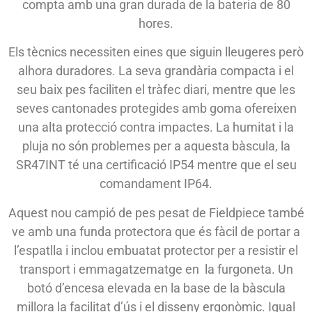
compta amb una gran durada de la bateria de 80
hores.
Els tècnics necessiten eines que siguin lleugeres però
alhora duradores. La seva grandària compacta i el
seu baix pes faciliten el tràfec diari, mentre que les
seves cantonades protegides amb goma ofereixen
una alta protecció contra impactes. La humitat i la
pluja no són problemes per a aquesta bàscula, la
SR47INT té una certificació IP54 mentre que el seu
comandament IP64.
Aquest nou campió de pes pesat de Fieldpiece també
ve amb una funda protectora que és fàcil de portar a
l’espatlla i inclou embuatat protector per a resistir el
transport i emmagatzematge en la furgoneta. Un
botó d’encesa elevada en la base de la bàscula
millora la facilitat d’ús i el disseny ergonòmic. Igual