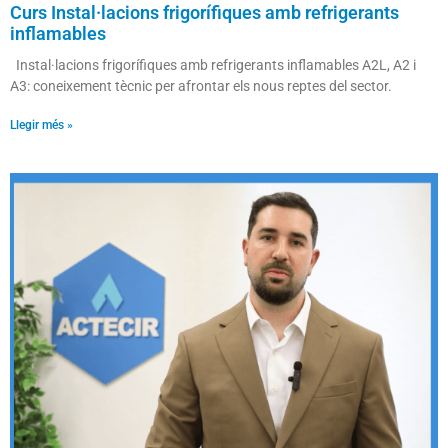
Curs Instal·lacions frigorífiques amb refrigerants
inflamables
Instal·lacions frigorífiques amb refrigerants inflamables A2L, A2 i
A3: coneixement tècnic per afrontar els nous reptes del sector.
Llegir més »