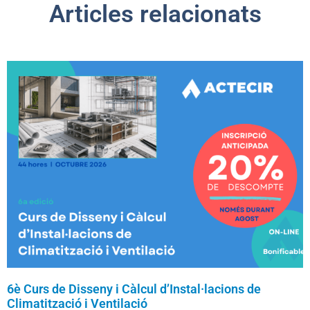
Articles relacionats
6è Curs de Disseny i Càlcul d’Instal·lacions de
Climatització i Ventilació